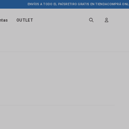
ENVÍOS A TODO EL PAÍS
RETIRO GRATIS EN TIENDA
COMPRÁ ONLINE 
ntas
OUTLET