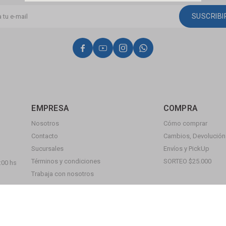
SUSCRIB




EMPRESA
COMPRA
Nosotros
Cómo comprar
Contacto
Cambios, Devolución 
Sucursales
Envíos y PickUp
Términos y condiciones
SORTEO $25.000
:00 hs
Trabaja con nosotros