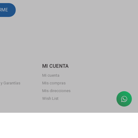
IRME
MI CUENTA
Mi cuenta
y Garantías
Mis compras
Mis direcciones
Wish List