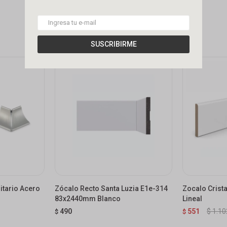
SUSCRIBIRME
itario Acero
Zócalo Recto Santa Luzia E1e-314
Zocalo Crist
83x2440mm Blanco
Lineal
490
551
$
1.10
$
$