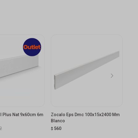
al Plus Nat 9x60cm 6m
Zocalo Eps Dmc 100x15x2400 Mm
Zóca
Blanco
108
2
560
59
$
$