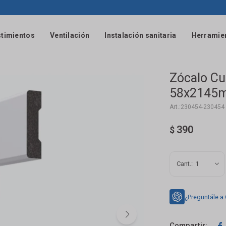
timientos
Ventilación
Instalación sanitaria
Herramie
Zócalo Cu
58x2145m
230454-230454
390
$
1
¿Preguntále a
