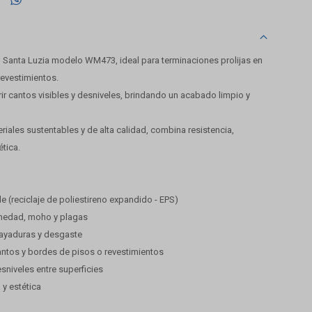
 Santa Luzia modelo WM473, ideal para terminaciones prolijas en
revestimientos.
ir cantos visibles y desniveles, brindando un acabado limpio y
iales sustentables y de alta calidad, combina resistencia,
ética.
le (reciclaje de poliestireno expandido - EPS)
umedad, moho y plagas
 rayaduras y desgaste
cantos y bordes de pisos o revestimientos
esniveles entre superficies
 y estética