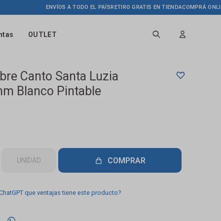
ENVÍOS A TODO EL PAÍS
RETIRO GRATIS EN TIENDA
COMPRÁ ONLINE HA
ntas
OUTLET
bre Canto Santa Luzia
m Blanco Pintable
COMPRAR
UNIDAD
 ChatGPT que ventajas tiene este producto?
