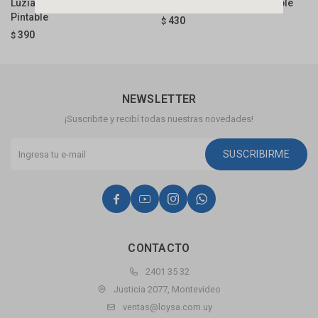
Luzia 58x2145mm Blanco
83x2440mm Blanco Pintable
A
Pintable
430
$
$
390
$
NEWSLETTER
¡Suscribite y recibí todas nuestras novedades!
SUSCRIBIRME




CONTACTO
2401 35 32
Justicia 2077, Montevideo
ventas@loysa.com.uy