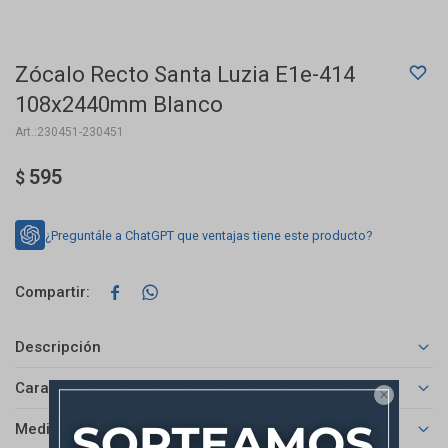
Zócalo Recto Santa Luzia E1e-414
108x2440mm Blanco
230451-230451
595
$
¿Preguntále a ChatGPT que ventajas tiene este producto?


Descripción
Características

Medios de pago