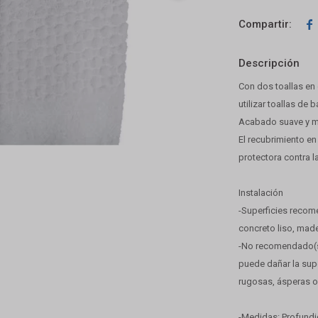

Descripción
Con dos toallas en
utilizar toallas de 
Acabado suave y m
El recubrimiento en
protectora contra la
Instalación
-Superficies recome
concreto liso, made
-No recomendado(se
puede dañar la super
rugosas, ásperas o
-Medidas: Profundi