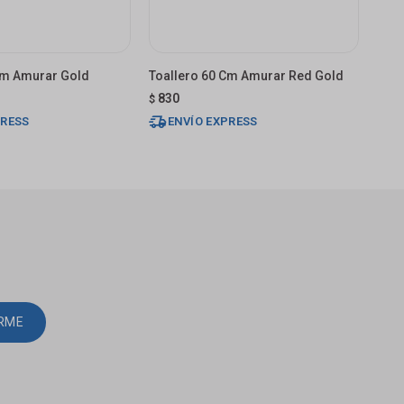
Cm Amurar Gold
Toallero 60 Cm Amurar Red Gold
Toal
Gc
830
$
88
$
PRESS
ENVÍO EXPRESS
E
IRME