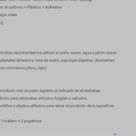
ro al carbono + Plástico + Adhesivo
egro mate
kg
eriódica, recomendamos utilizar un paño suave, agua y jabón suave.
materiales abrasivos, lana de acero, esponjas ásperas, disolventes
s corrosivos (cloro, lejía).
 producto con un peso superior al indicado en el embalaje.
oducto para almacenar artículos frágiles o valiosos.
cuchillos u objetos afilados para retirar el producto de la superficie.
 1 toallero + 2 pegatinas