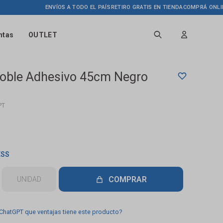
ENVÍOS A TODO EL PAÍS
RETIRO GRATIS EN TIENDA
COMPRÁ ONLINE HAS
ntas
OUTLET
Doble Adhesivo 45cm Negro
PT
ESS
COMPRAR
UNIDAD
 ChatGPT que ventajas tiene este producto?