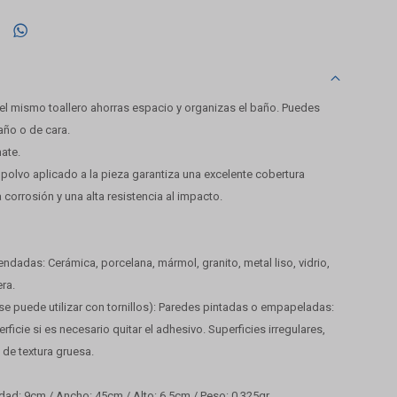

 el mismo toallero ahorras espacio y organizas el baño. Puedes
baño o de cara.
ate.
 polvo aplicado a la pieza garantiza una excelente cobertura
 corrosión y una alta resistencia al impacto.
ndadas: Cerámica, porcelana, mármol, granito, metal liso, vidrio,
ra.
 puede utilizar con tornillos): Paredes pintadas o empapeladas:
ficie si es necesario quitar el adhesivo. Superficies irregulares,
 de textura gruesa.
dad: 9cm / Ancho: 45cm / Alto: 6,5cm / Peso: 0,325gr