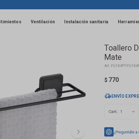
timientos
Ventilación
Instalación sanitaria
Herramie
Toallero 
Mate
FU184PT-FU184
770
$
ENVÍO EXPR
1
¿Preguntále a