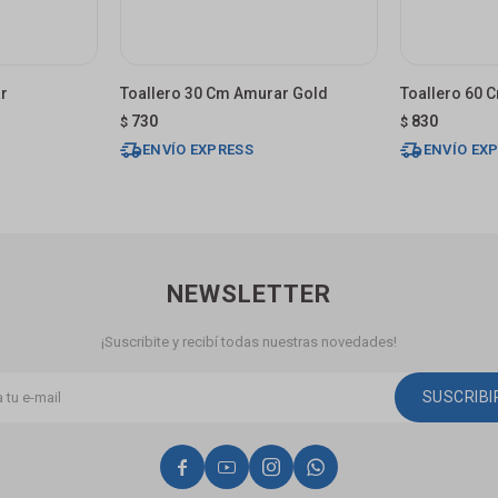
r
Toallero 30 Cm Amurar Gold
Toallero 60 
730
830
$
$
ENVÍO EXPRESS
ENVÍO EX
NEWSLETTER
¡Suscribite y recibí todas nuestras novedades!
SUSCRIB



