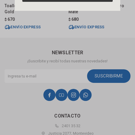
Toallero 30 Cm Amurar Red
Toallero Doble 45 Cm Negro
T
Gold
Mate
M
670
680
$
$
$
ENVÍO EXPRESS
ENVÍO EXPRESS
NEWSLETTER
¡Suscribite y recibí todas nuestras novedades!
SUSCRIBIRME




CONTACTO
2401 35 32
Justicia 2077, Montevideo