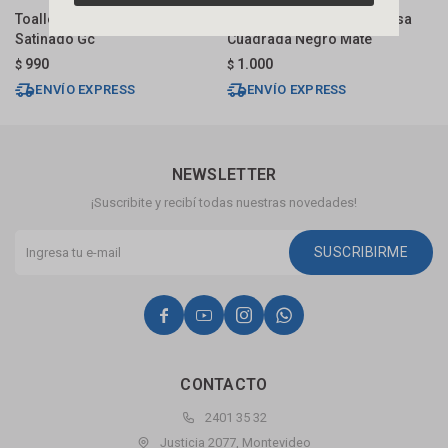
Toallero Barra Autoadhesivo
Toallero 45 Cm Con Ventosa
T
Satinado Gc
Cuadrada Negro Mate
M
990
1.000
$
$
$
ENVÍO EXPRESS
ENVÍO EXPRESS
NEWSLETTER
¡Suscribite y recibí todas nuestras novedades!
SUSCRIBIRME




CONTACTO
2401 35 32
Justicia 2077, Montevideo