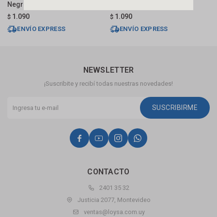
Negro Mate Gc
Cromo Gc
N
1.090
1.090
$
$
$
ENVÍO EXPRESS
ENVÍO EXPRESS
NEWSLETTER
¡Suscribite y recibí todas nuestras novedades!
SUSCRIBIRME




CONTACTO
2401 35 32
Justicia 2077, Montevideo
ventas@loysa.com.uy