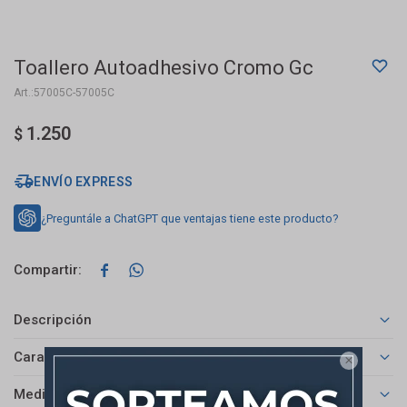
Toallero Autoadhesivo Cromo Gc
57005C-57005C
1.250
$
ENVÍO EXPRESS
¿Preguntále a ChatGPT que ventajas tiene este producto?


Descripción
Características

Medios de pago