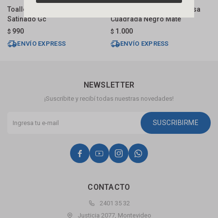
Toallero Barra Autoadhesivo
Toallero 45 Cm Con Ventosa
T
Satinado Gc
Cuadrada Negro Mate
M
990
1.000
$
$
$
ENVÍO EXPRESS
ENVÍO EXPRESS
NEWSLETTER
¡Suscribite y recibí todas nuestras novedades!
SUSCRIBIRME




CONTACTO
2401 35 32
Justicia 2077, Montevideo