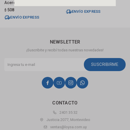
Acero Inox.304 Blukit
510
$
$
508
$
ENVÍO EXPRESS
ENVÍO EXPRESS
NEWSLETTER
¡Suscribite y recibí todas nuestras novedades!
SUSCRIBIRME




CONTACTO
2401 35 32
Justicia 2077, Montevideo
ventas@loysa.com.uy