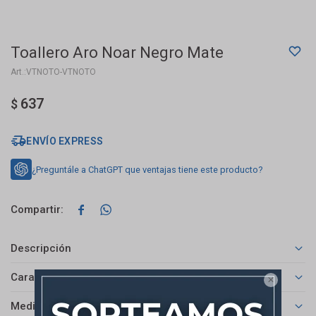
Toallero Aro Noar Negro Mate
VTNOTO-VTNOTO
637
$
ENVÍO EXPRESS
¿Preguntále a ChatGPT que ventajas tiene este producto?


Descripción
Características

Medios de pago