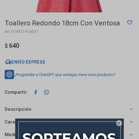
Toallero Redondo 18cm Con Ventosa
FU4057-FU4057
640
$
ENVÍO EXPRESS
¿Preguntále a ChatGPT que ventajas tiene este producto?


Descripción
Características

Medios de pago