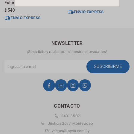
Future
M
610
$
540
$
$
ENVÍO EXPRESS
ENVÍO EXPRESS
NEWSLETTER
¡Suscribite y recibí todas nuestras novedades!
SUSCRIBIRME




CONTACTO
2401 35 32
Justicia 2077, Montevideo
ventas@loysa.com.uy