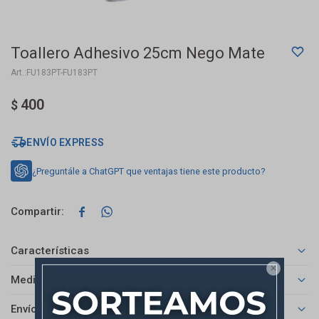
Toallero Adhesivo 25cm Nego Mate
FU183PT-FU183PT
400
$
ENVÍO EXPRESS
¿Preguntále a ChatGPT que ventajas tiene este producto?


Características

Medios de pago
Envíos