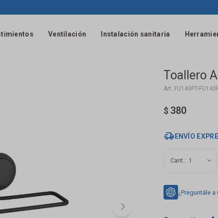
timientos
Ventilación
Instalación sanitaria
Herramie
Toallero 
FU143PT-FU143
380
$
ENVÍO EXPR
1
¿Preguntále a