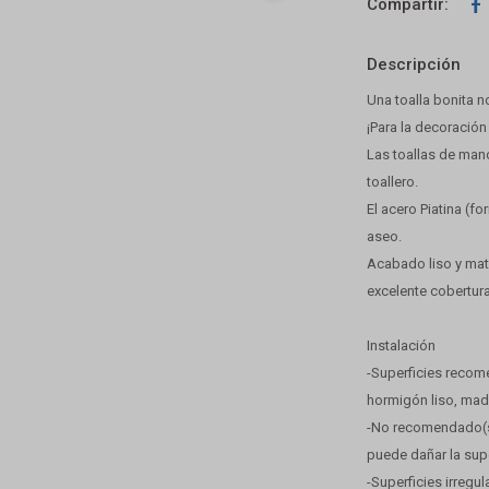

Descripción
Una toalla bonita no
¡Para la decoración
Las toallas de man
toallero.
El acero Piatina (f
aseo.
Acabado liso y mate
excelente cobertura
Instalación
-Superficies recome
hormigón liso, mad
-No recomendado(se
puede dañar la supe
-Superficies irregu