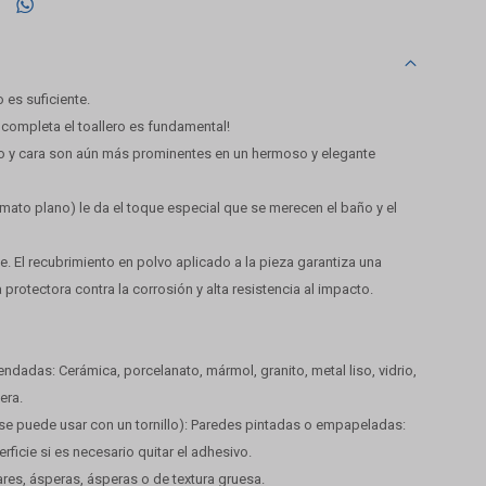

 es suficiente.
 completa el toallero es fundamental!
o y cara son aún más prominentes en un hermoso y elegante
ormato plano) le da el toque especial que se merecen el baño y el
. El recubrimiento en polvo aplicado a la pieza garantiza una
 protectora contra la corrosión y alta resistencia al impacto.
ndadas: Cerámica, porcelanato, mármol, granito, metal liso, vidrio,
era.
 puede usar con un tornillo): Paredes pintadas o empapeladas:
rficie si es necesario quitar el adhesivo.
lares, ásperas, ásperas o de textura gruesa.