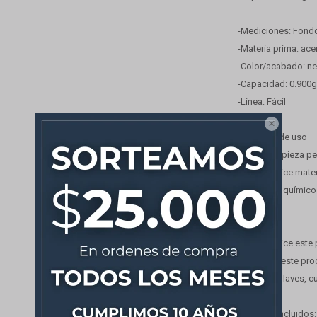
-Mediciones: Fondo
-Materia prima: ace
-Color/acabado: n
-Capacidad: 0.900g
-Línea: Fácil

Consejos de uso
-Para la limpieza p
-Nunca utilice mate
productos químicos 
Importante
-Nunca utilice este
-No utilice este pr
-No utilice llaves, 
Artículos incluidos