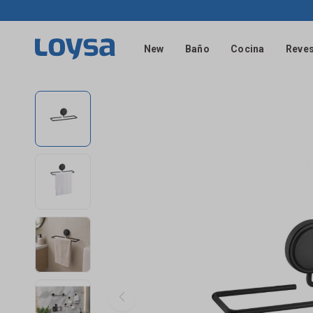
New
Baño
Cocina
Reves