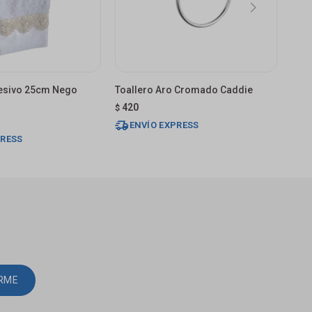
hesivo 25cm Nego
Toallero Aro Cromado Caddie
Aro 
420
45
$
$
ENVÍO EXPRESS
E
PRESS
IRME