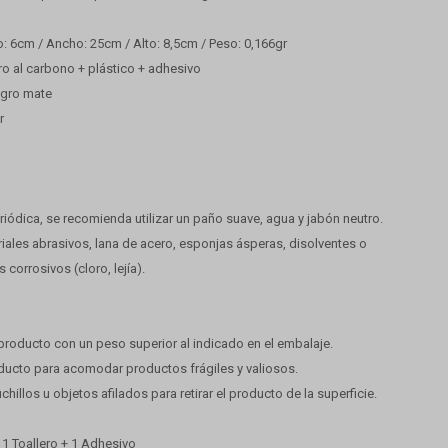
: 6cm / Ancho: 25cm / Alto: 8,5cm / Peso: 0,166gr
ro al carbono + plástico + adhesivo
egro mate
r
eriódica, se recomienda utilizar un paño suave, agua y jabón neutro.
riales abrasivos, lana de acero, esponjas ásperas, disolventes o
corrosivos (cloro, lejía).
 producto con un peso superior al indicado en el embalaje.
oducto para acomodar productos frágiles y valiosos.
cuchillos u objetos afilados para retirar el producto de la superficie.
: 1 Toallero + 1 Adhesivo