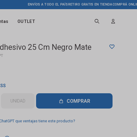
ENVÍOS A TODO EL PAÍS
RETIRO GRATIS EN TIENDA
COMPRÁ ONLINE HAS
ntas
OUTLET
Adhesivo 25 Cm Negro Mate
PT
ESS
COMPRAR
UNIDAD
 ChatGPT que ventajas tiene este producto?