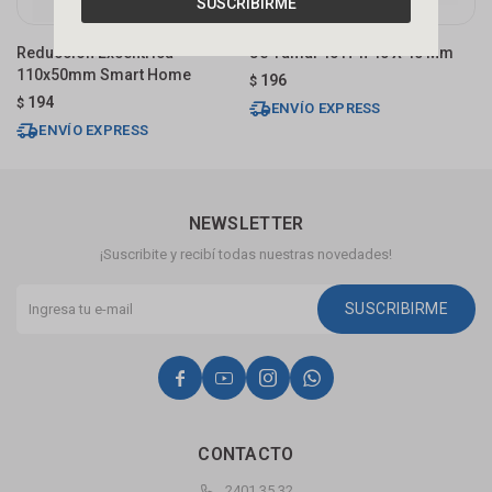
SUSCRIBIRME
Reducción Excéntrica
Je-ramal 45 H-h 40 X 40 Mm
R
110x50mm Smart Home
T
196
$
194
$
$
ENVÍO EXPRESS
ENVÍO EXPRESS
NEWSLETTER
¡Suscribite y recibí todas nuestras novedades!
SUSCRIBIRME




CONTACTO
2401 35 32