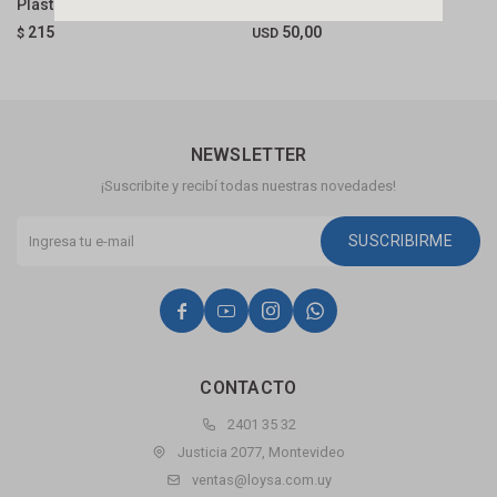
Plástica Genérica Blanca
Para Cisterna Embutir
C
E
215
50,00
$
USD
U
NEWSLETTER
¡Suscribite y recibí todas nuestras novedades!
SUSCRIBIRME




CONTACTO
2401 35 32
Justicia 2077, Montevideo
ventas@loysa.com.uy