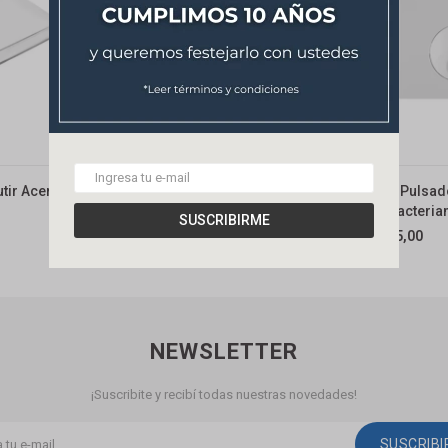
tir Acero
Placa Pulsadora Oli Ria Cromada
Placa Pulsad
Para Cisterna Embutir
Anti Bacteria
SUSCRIBIRME
86,00
95,00
USD
USD
NEWSLETTER
¡Suscribite y recibí todas nuestras novedades!
SUSCRIB