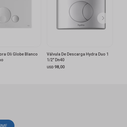
ora Oli Globe Blanco
Válvula De Descarga Hydra Duo 1
Plac
no
1/2" Dn40
Mate
98,00
USD
USD
IRME