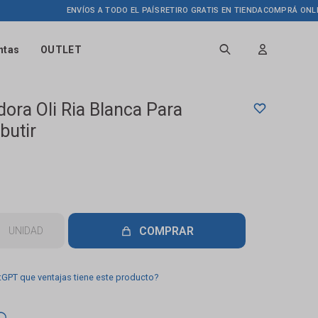
ENVÍOS A TODO EL PAÍS
RETIRO GRATIS EN TIENDA
COMPRÁ ONLINE H
ntas
OUTLET
dora Oli Ria Blanca Para
butir
COMPRAR
UNIDAD
tGPT que ventajas tiene este producto?
