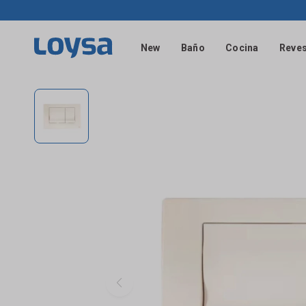
New
Baño
Cocina
Reves