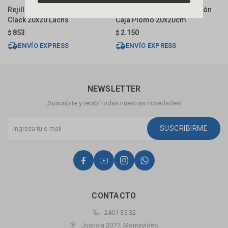
Rejilla Piso Cromada Click
Rejilla Bronce Pulido C/sifón
R
Clack 20x20 Lachs
Caja Plomo 20x20cm
C
853
2.150
$
$
$
ENVÍO EXPRESS
ENVÍO EXPRESS
NEWSLETTER
¡Suscribite y recibí todas nuestras novedades!
SUSCRIBIRME




CONTACTO
2401 35 32
Justicia 2077, Montevideo