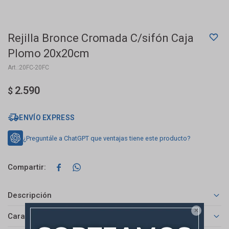
Rejilla Bronce Cromada C/sifón Caja
Plomo 20x20cm
20FC-20FC
2.590
$
ENVÍO EXPRESS
¿Preguntále a ChatGPT que ventajas tiene este producto?


Descripción

Características