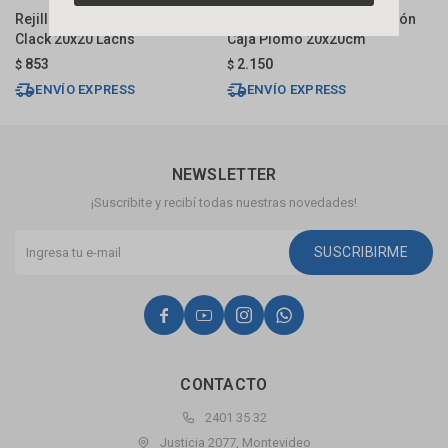
Rejilla Piso Cromada Click
Rejilla Bronce Pulido C/sifón
R
Clack 20x20 Lachs
Caja Plomo 20x20cm
2
853
2.150
$
$
U
ENVÍO EXPRESS
ENVÍO EXPRESS
NEWSLETTER
¡Suscribite y recibí todas nuestras novedades!
SUSCRIBIRME




CONTACTO
2401 35 32
Justicia 2077, Montevideo