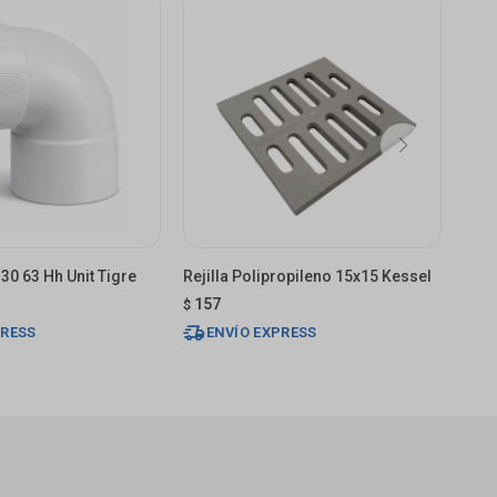
30 63 Hh Unit Tigre
Rejilla Polipropileno 15x15 Kessel
Codo
157
16
$
$
PRESS
ENVÍO EXPRESS
E