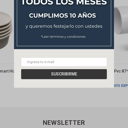
Smart Home
Sombrerete Pvc 63 Unit Tigre
Codo Pvc 87º
SUSCRIBIRME
143
155
$
$
ENVÍO EXPRESS
ENVÍO EX
NEWSLETTER