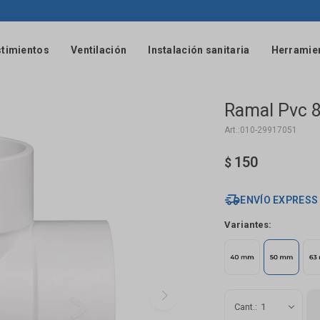
timientos
Ventilación
Instalación sanitaria
Herramie
Ramal Pvc 8
010-29917051
150
$
ENVÍO EXPRESS
Variantes:
1