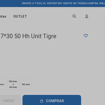
ENVÍOS A TODO EL PAÍS
RETIRO GRATIS EN TIENDA
COMPRÁ ONLINE H
ntas
OUTLET
7º30 50 Hh Unit Tigre
COMPRAR
UNIDAD