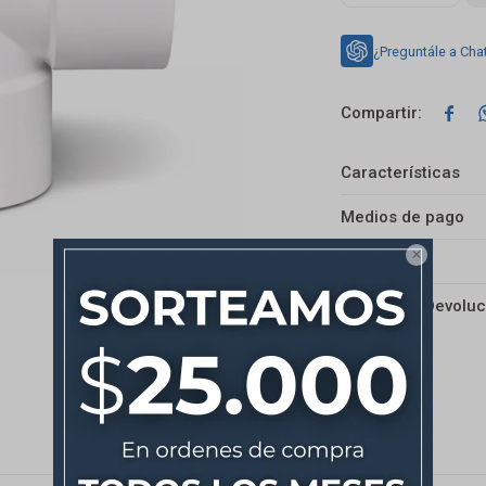
¿Preguntále a Cha

Características
Medios de pago

Envíos
Cambios y Devoluc