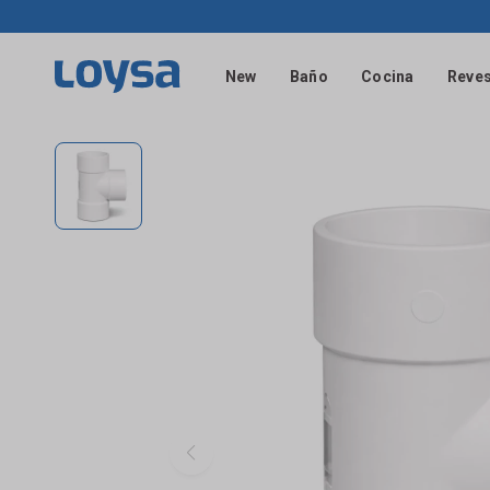
New
Baño
Cocina
Reves