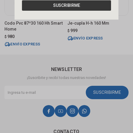
SUSCRIBIRME
Codo Pvc 87º30 160 Hh Smart
Je-cupla H-h 160 Mm
C
Home
H
999
$
980
$
$
ENVÍO EXPRESS
ENVÍO EXPRESS
NEWSLETTER
¡Suscribite y recibí todas nuestras novedades!
SUSCRIBIRME




CONTACTO