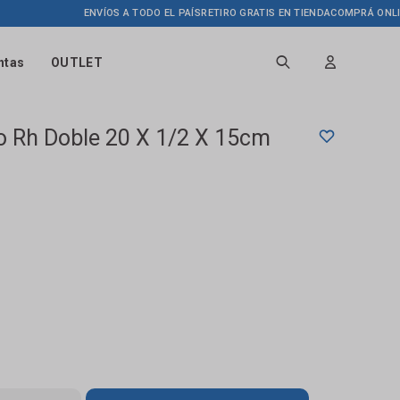
ENVÍOS A TODO EL PAÍS
RETIRO GRATIS EN TIENDA
COMPRÁ ONLINE H
ntas
OUTLET
 Rh Doble 20 X 1/2 X 15cm