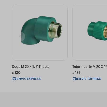
Codo M 20 X 1/2" Practo
Tubo Inserto M 20 X 1/
130
135
$
$
ENVÍO EXPRESS
ENVÍO EXPRESS