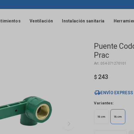
timientos
Ventilación
Instalación sanitaria
Herramie
Puente Codo
Prac
054-371270101
243
$
ENVÍO EXPRESS
Variantes: