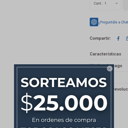
1
¿Preguntále a Cha

Características
Medios de pago

Envíos
Cambios y Devoluc