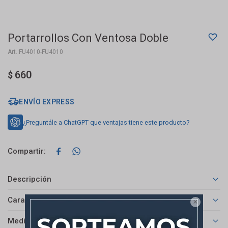
Portarrollos Con Ventosa Doble
FU4010-FU4010
660
$
ENVÍO EXPRESS
¿Preguntále a ChatGPT que ventajas tiene este producto?


Descripción
Características

Medios de pago