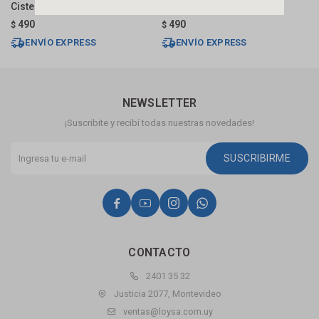
Cisterna Negro Mate
Caddie
C
490
490
$
$
$
ENVÍO EXPRESS
ENVÍO EXPRESS
NEWSLETTER
¡Suscribite y recibí todas nuestras novedades!
SUSCRIBIRME




CONTACTO
2401 35 32
Justicia 2077, Montevideo
ventas@loysa.com.uy