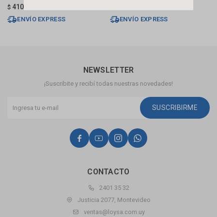
410
420
$
$
$
ENVÍO EXPRESS
ENVÍO EXPRESS
NEWSLETTER
¡Suscribite y recibí todas nuestras novedades!
SUSCRIBIRME




CONTACTO
2401 35 32
Justicia 2077, Montevideo
ventas@loysa.com.uy