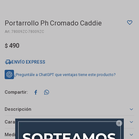
Portarrollo Ph Cromado Caddie
78009ZC-78009ZC
490
$
ENVÍO EXPRESS
¿Preguntále a ChatGPT que ventajas tiene este producto?


Descripción
Características

Medios de pago