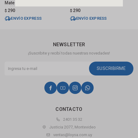
Mate
Mate
M
290
290
$
$
$
ENVÍO EXPRESS
ENVÍO EXPRESS
NEWSLETTER
¡Suscribite y recibí todas nuestras novedades!
SUSCRIBIRME




CONTACTO
2401 35 32
Justicia 2077, Montevideo
ventas@loysa.com.uy