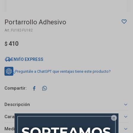
Portarrollo Adhesivo
FU182-FU182
410
$
ENVÍO EXPRESS
¿Preguntále a ChatGPT que ventajas tiene este producto?


Descripción
Características

Medios de pago