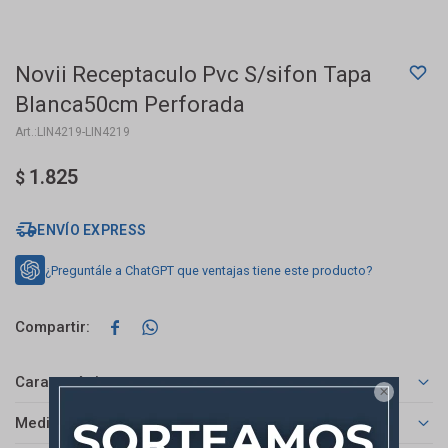
Novii Receptaculo Pvc S/sifon Tapa
Blanca50cm Perforada
LIN4219-LIN4219
1.825
$
ENVÍO EXPRESS
¿Preguntále a ChatGPT que ventajas tiene este producto?


Características

Medios de pago