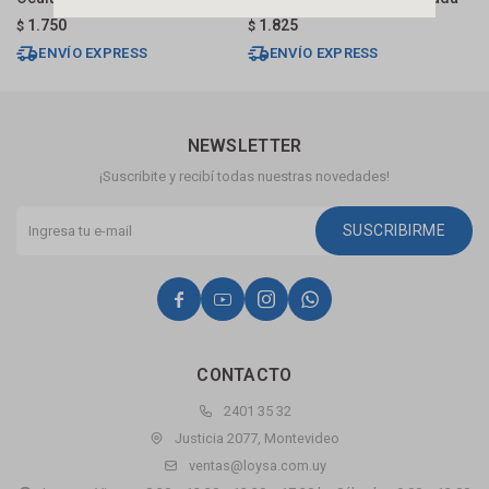
1.750
1.825
$
$
$
ENVÍO EXPRESS
ENVÍO EXPRESS
NEWSLETTER
¡Suscribite y recibí todas nuestras novedades!
SUSCRIBIRME




CONTACTO
2401 35 32
Justicia 2077, Montevideo
ventas@loysa.com.uy