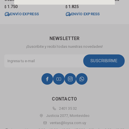
1.750
1.825
$
$
$
ENVÍO EXPRESS
ENVÍO EXPRESS
NEWSLETTER
¡Suscribite y recibí todas nuestras novedades!
SUSCRIBIRME




CONTACTO
2401 35 32
Justicia 2077, Montevideo
ventas@loysa.com.uy