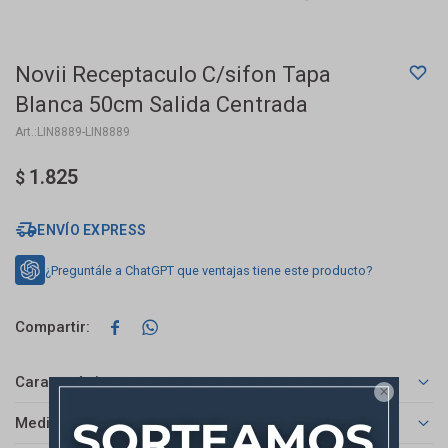
Novii Receptaculo C/sifon Tapa
Blanca 50cm Salida Centrada
LIN8889-LIN8889
1.825
$
ENVÍO EXPRESS
¿Preguntále a ChatGPT que ventajas tiene este producto?


Características

Medios de pago