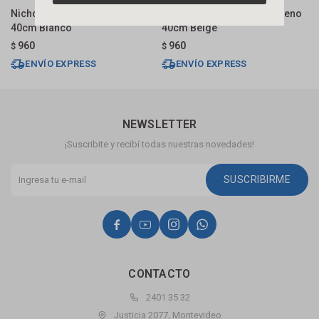
Nicho Empotrar Polipropileno
Nicho Empotrar Polipropileno
N
40cm Blanco
40cm Beige
T
960
960
$
$
$
ENVÍO EXPRESS
ENVÍO EXPRESS
NEWSLETTER
¡Suscribite y recibí todas nuestras novedades!
SUSCRIBIRME




CONTACTO
2401 35 32
Justicia 2077, Montevideo