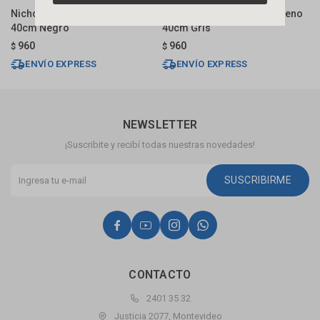
Nicho Empotrar Polipropileno
Nicho Empotrar Polipropileno
N
40cm Negro
40cm Gris
4
960
960
$
$
$
ENVÍO EXPRESS
ENVÍO EXPRESS
NEWSLETTER
¡Suscribite y recibí todas nuestras novedades!
SUSCRIBIRME




CONTACTO
2401 35 32
Justicia 2077, Montevideo