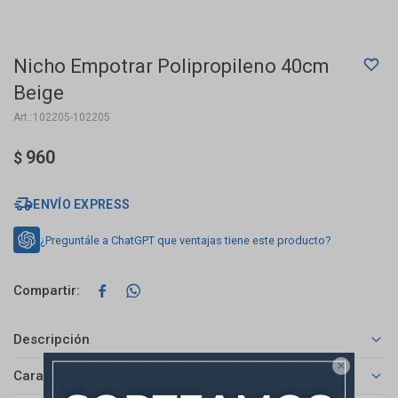
Nicho Empotrar Polipropileno 40cm
Beige
102205-102205
960
$
ENVÍO EXPRESS
¿Preguntále a ChatGPT que ventajas tiene este producto?


Descripción

Características