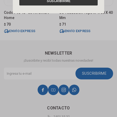
SUSCRIBIRME
Codo Pvc 45º 50 Hh Smart
Je-reducción Tope M-h 50 X 40
J
Home
Mm
$
70
71
$
$
ENVÍO EXPRESS
ENVÍO EXPRESS
NEWSLETTER
¡Suscribite y recibí todas nuestras novedades!
SUSCRIBIRME




CONTACTO
2401 35 32