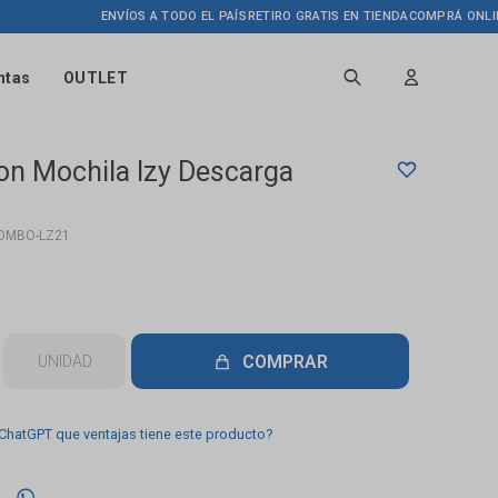
ENVÍOS A TODO EL PAÍS
RETIRO GRATIS EN TIENDA
COMPRÁ ONLINE HAS
ntas
OUTLET
on Mochila Izy Descarga
OMBO-LZ21
COMPRAR
UNIDAD
 ChatGPT que ventajas tiene este producto?
