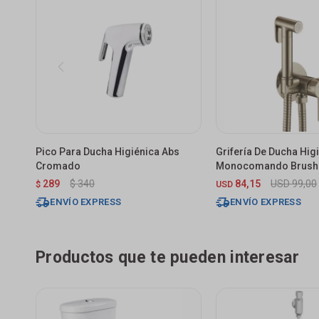
Pico Para Ducha Higiénica Abs
Grifería De Ducha Hig
Cromado
Monocomando Brushe
289
$
340
84,15
USD
99,00
$
USD
ENVÍO EXPRESS
ENVÍO EXPRESS
Productos que te pueden interesar