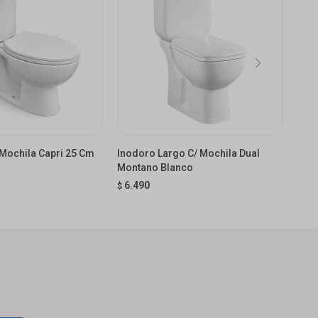
Mochila Capri 25 Cm
Inodoro Largo C/ Mochila Dual
Inod
Montano Blanco
25 
6.490
$
USD