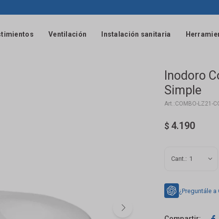
timientos
Ventilación
Instalación sanitaria
Herramie
Inodoro C
Simple
COMBO-LZ21-C
4.190
$
1
¿Preguntále a
