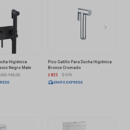
ucha Higiénica
Pico Gatillo Para Ducha Higiénica
Kit 
ssio Negro Mate
Bronce Cromado
Y Fle
USD
145,00
825
$
970
1.
$
$
PRESS
ENVÍO EXPRESS
E