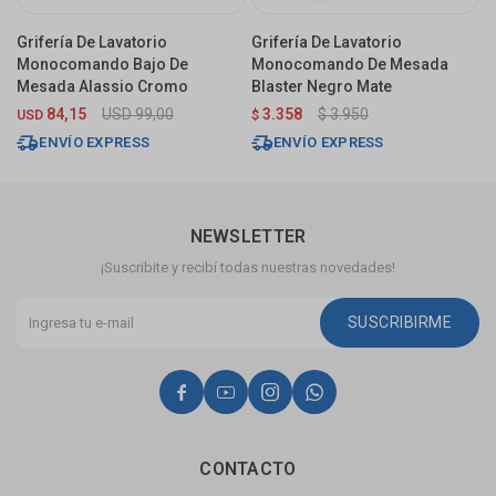
Grifería De Lavatorio
Grifería De Lavatorio
G
Monocomando Bajo De
Monocomando De Mesada
M
Mesada Alassio Cromo
Blaster Negro Mate
C
84,15
USD
99,00
3.358
$
3.950
USD
$
$
ENVÍO EXPRESS
ENVÍO EXPRESS
NEWSLETTER
¡Suscribite y recibí todas nuestras novedades!
SUSCRIBIRME




CONTACTO