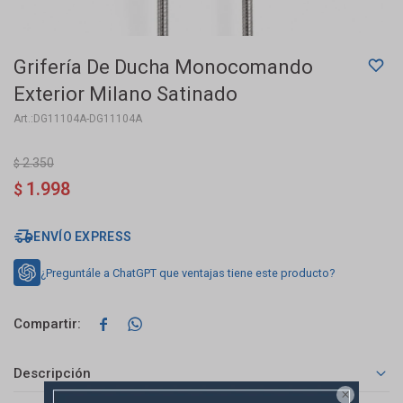
Grifería De Ducha Monocomando
Exterior Milano Satinado
DG11104A-DG11104A
2.350
$
1.998
$
ENVÍO EXPRESS
¿Preguntále a ChatGPT que ventajas tiene este producto?


Descripción
