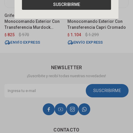
SUSCRIBIRME
Grifería De Ducha
Grifería De Ducha
G
Monocomando Exterior Con
Monocomando Exterior Con
M
Transferencia Murdock
Transferencia Capri Cromado
T
Cromado Brillante
825
$
970
1.104
$
1.299
$
$
$
ENVÍO EXPRESS
ENVÍO EXPRESS
NEWSLETTER
¡Suscribite y recibí todas nuestras novedades!
SUSCRIBIRME




CONTACTO