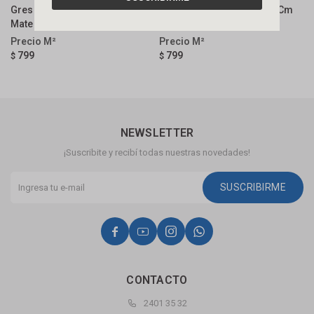
Gres Concreto Bg 60x120 Cm
Gres Bossa Claro 60x120 Cm
G
Mate Y Rectificado
Mate Y Rectificado
C
799
799
$
$
$
NEWSLETTER
¡Suscribite y recibí todas nuestras novedades!
SUSCRIBIRME




CONTACTO
2401 35 32