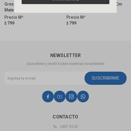
Gres Concreto Bg 60x120 Cm
Gres Bossa Claro 60x120 Cm
G
Mate Y Rectificado
Mate Y Rectificado
R
799
799
$
$
$
NEWSLETTER
¡Suscribite y recibí todas nuestras novedades!
SUSCRIBIRME




CONTACTO
2401 35 32