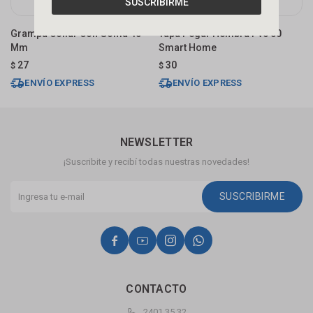
SUSCRIBIRME
Grampa Collar Con Goma 40
Tapa Pegar Hembra Pvc 50
T
Mm
Smart Home
H
27
30
$
$
$
ENVÍO EXPRESS
ENVÍO EXPRESS
NEWSLETTER
¡Suscribite y recibí todas nuestras novedades!
SUSCRIBIRME




CONTACTO
2401 35 32