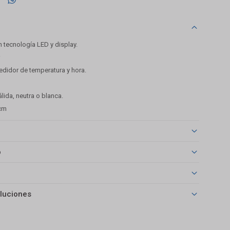
 tecnología LED y display.
r
edidor de temperatura y hora.
álida, neutra o blanca.
 cm
o
luciones