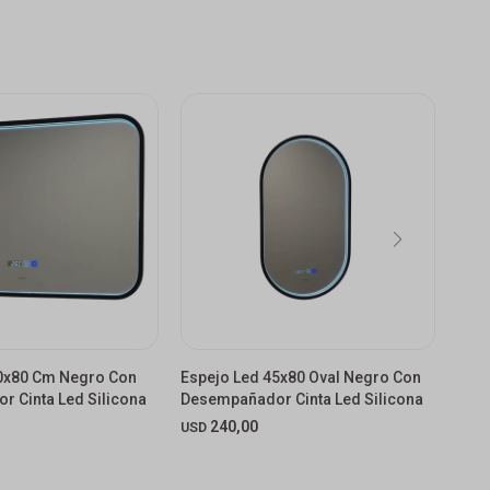
60x80 Cm Negro Con
Espejo Led 45x80 Oval Negro Con
Espe
 Cinta Led Silicona
Desempañador Cinta Led Silicona
Dese
240,00
USD
USD