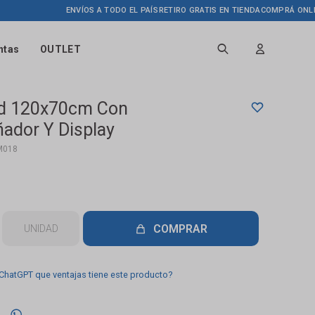
ENVÍOS A TODO EL PAÍS
RETIRO GRATIS EN TIENDA
COMPRÁ ONLINE H
ntas
OUTLET
ed 120x70cm Con
ador Y Display
M018
COMPRAR
UNIDAD
 ChatGPT que ventajas tiene este producto?
