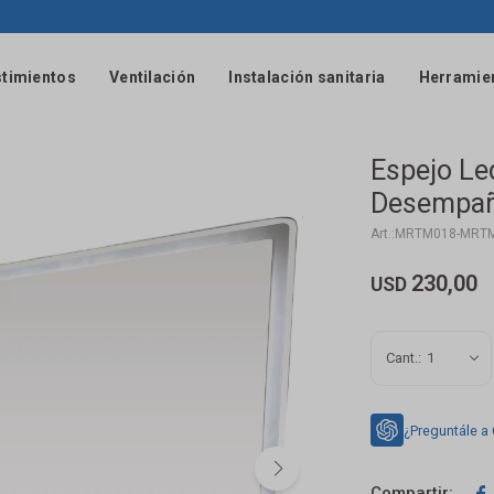
timientos
Ventilación
Instalación sanitaria
Herramie
Espejo L
Desempañ
MRTM018-MRT
230,00
USD
1
¿Preguntále a
