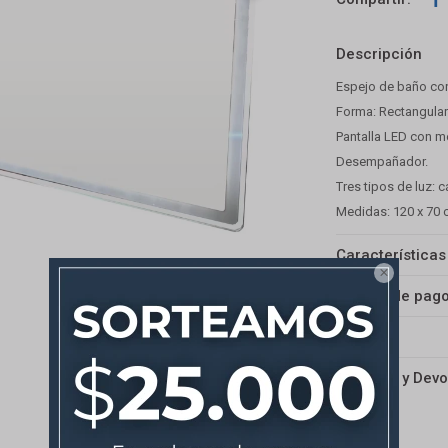
Descripción
Espejo de baño con
Forma: Rectangula
Pantalla LED con m
Desempañador.
Tres tipos de luz: c
Medidas: 120 x 70
Características

Medios de pag
Envíos
Cambios y Devo