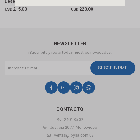
Desempañador Y Aumento
desemp Y Display
C
215,00
220,00
USD
USD
U
NEWSLETTER
¡Suscribite y recibí todas nuestras novedades!
SUSCRIBIRME




CONTACTO
2401 35 32
Justicia 2077, Montevideo
ventas@loysa.com.uy