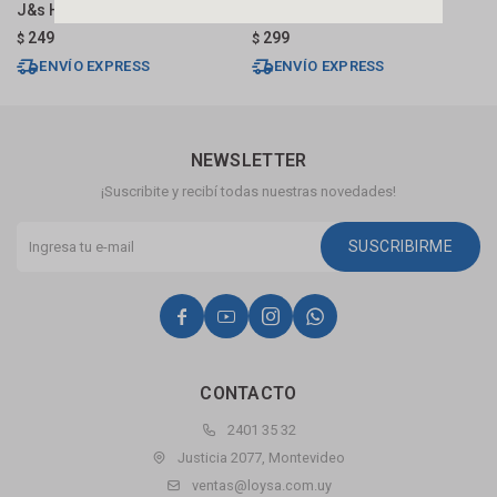
J&s Home Blanco
Blanco
C
249
299
$
$
$
ENVÍO EXPRESS
ENVÍO EXPRESS
NEWSLETTER
¡Suscribite y recibí todas nuestras novedades!
SUSCRIBIRME




CONTACTO
2401 35 32
Justicia 2077, Montevideo
ventas@loysa.com.uy