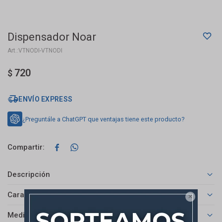
Dispensador Noar
VTNODI-VTNODI
720
$
ENVÍO EXPRESS
¿Preguntále a ChatGPT que ventajas tiene este producto?


Descripción
Características

Medios de pago