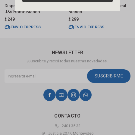
Dispensador De Jabón Apoyo
Dispensador De Jabón Lineal
D
J&s Home Blanco
Blanco
B
249
299
$
$
$
ENVÍO EXPRESS
ENVÍO EXPRESS
NEWSLETTER
¡Suscribite y recibí todas nuestras novedades!
SUSCRIBIRME




CONTACTO
2401 35 32
Justicia 2077, Montevideo