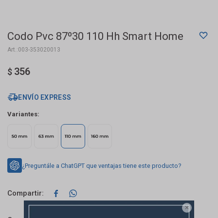
Codo Pvc 87º30 110 Hh Smart Home
003-353020013
356
$
ENVÍO EXPRESS
Variantes:
¿Preguntále a ChatGPT que ventajas tiene este producto?


