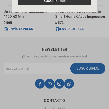
SUSCRIBIRME
Je-ramal 45 C/reducción H-h
Codo Pvc 87º30 110hh Corto
M
110 X 63 Mm
Smart Home C/tapa Inspección
A
565
572
$
$
$
ENVÍO EXPRESS
ENVÍO EXPRESS
NEWSLETTER
¡Suscribite y recibí todas nuestras novedades!
SUSCRIBIRME




CONTACTO
2401 35 32