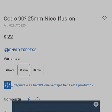
Codo 90º 25mm Nicollfusion
028-AT0325
22
$
ENVÍO EXPRESS
Variantes:
¿Preguntále a ChatGPT que ventajas tiene este producto?


