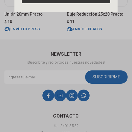
Unión 20mm Practo
Buje Reducción 25x20 Practo
T
10
11
$
$
$
ENVÍO EXPRESS
ENVÍO EXPRESS
NEWSLETTER
¡Suscribite y recibí todas nuestras novedades!
SUSCRIBIRME




CONTACTO
2401 35 32