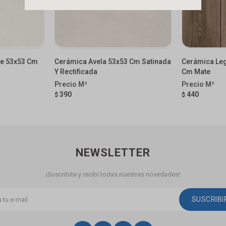
te 53x53 Cm
Cerámica Avela 53x53 Cm Satinada
Cerámica Le
a
Y Rectificada
Cm Mate
390
440
$
$
NEWSLETTER
¡Suscribite y recibí todas nuestras novedades!
SUSCRIB