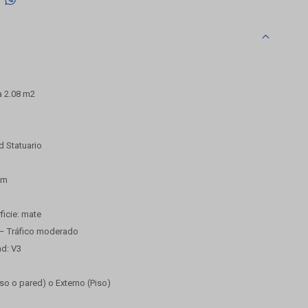
a
a 2.08 m2
d Statuario
cm
icie: mate
 – Tráfico moderado
ad: V3
iso o pared) o Externo (Piso)