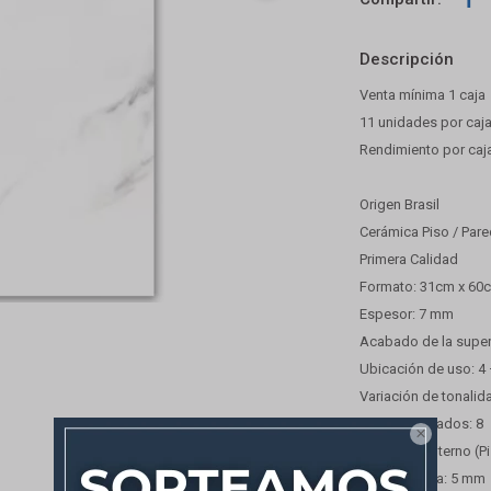
Descripción
Venta mínima 1 caja
11 unidades por caj
Rendimiento por caj
Origen Brasil
Cerámica Piso / Pare
Primera Calidad
Formato: 31cm x 60
Espesor: 7 mm
Acabado de la superf
Ubicación de uso: 4
Variación de tonalid
Número de lados: 8

Ambiente: Interno (P
Junta mínima: 5 mm