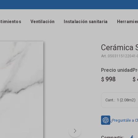
timientos
Ventilación
Instalación sanitaria
Herramie
Cerámica 
0503115122041-
998
$
$
1 (2.08m2)
¿Preguntále a C
