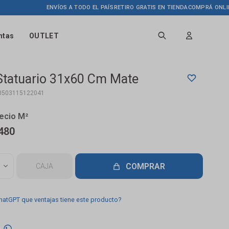
ENVÍOS A TODO EL PAÍS
RETIRO GRATIS EN TIENDA
COMPRÁ ONLINE HAS
ntas
OUTLET
Statuario 31x60 Cm Mate
0503115122041
480
COMPRAR
CAJA
hatGPT que ventajas tiene este producto?
