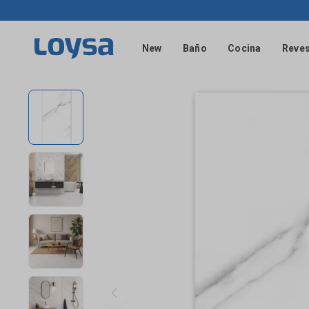
New
Baño
Cocina
Reves