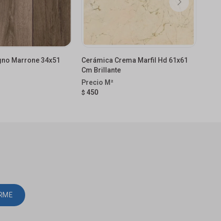
gno Marrone 34x51
Cerámica Crema Marfil Hd 61x61
Cerá
Cm Brillante
Mat
450
45
$
$
IRME