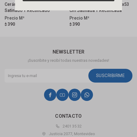
Cerámica Mármol 53x53 Cm
Cerámica City Off White 53x53
C
Satinado Y Rectificado
Cm Satinada Y Rectificada
S
390
390
$
$
$
NEWSLETTER
¡Suscribite y recibí todas nuestras novedades!
SUSCRIBIRME




CONTACTO
2401 35 32
Justicia 2077, Montevideo