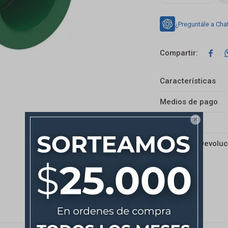
¿Preguntále a Cha

Características
Medios de pago

Envíos
Cambios y Devoluc