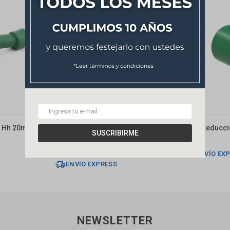
e Hh 20mm
Curva De Sobrepasaje Hh 25mm
Buje Reducci
SUSCRIBIRME
Practo
70
$
41
$
ENVÍO EX
ENVÍO EXPRESS
NEWSLETTER