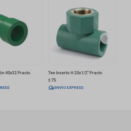
ón 40x32 Practo
Tee Inserto H 20x1/2" Practo
Tubo
75
75
$
$
PRESS
ENVÍO EXPRESS
E