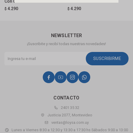
Con Catedral
Catedral 65cm
8
4.290
4.290
$
$
$
NEWSLETTER
¡Suscribite y recibí todas nuestras novedades!
SUSCRIBIRME




CONTACTO
2401 35 32
Justicia 2077, Montevideo
ventas@loysa.com.uy
Lunes a Viernes 8:30 a 12:30 y 13:30 a 17:30 hs Sábados 9:00 a 13:00