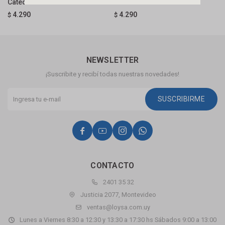
Catedral 65cm
800x850 Blanco Cozimax
8
4.290
4.290
$
$
$
NEWSLETTER
¡Suscribite y recibí todas nuestras novedades!
SUSCRIBIRME




CONTACTO
2401 35 32
Justicia 2077, Montevideo
ventas@loysa.com.uy
Lunes a Viernes 8:30 a 12:30 y 13:30 a 17:30 hs Sábados 9:00 a 13:00