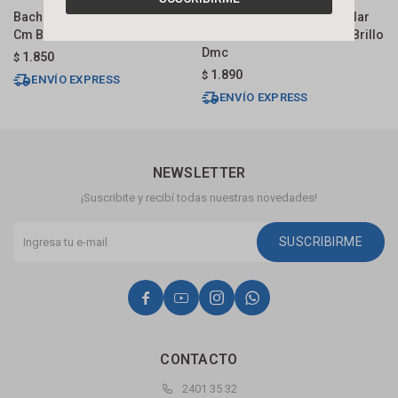
Bacha De Apoyo Redonda 33
Bacha De Apoyo Rectangular
B
Cm Blanco Dmc
33x29 Cm C/mesa Blanca Brillo
C
Dmc
1.850
$
$
1.890
$
ENVÍO EXPRESS
ENVÍO EXPRESS
NEWSLETTER
¡Suscribite y recibí todas nuestras novedades!
SUSCRIBIRME




CONTACTO
2401 35 32