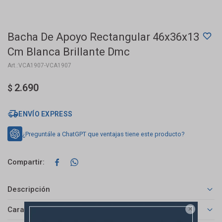
Bacha De Apoyo Rectangular 46x36x13
Cm Blanca Brillante Dmc
VCA1907-VCA1907
2.690
$
ENVÍO EXPRESS
¿Preguntále a ChatGPT que ventajas tiene este producto?


Descripción
Características
