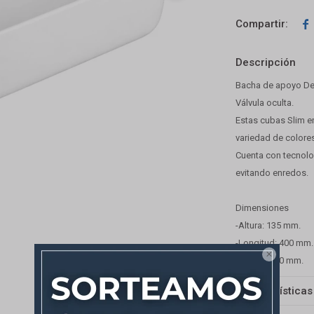

Descripción
Bacha de apoyo Deca
Válvula oculta.
Estas cubas Slim e
variedad de colore
Cuenta con tecnolog
evitando enredos.
Dimensiones
-Altura: 135 mm.
-Longitud: 400 mm.

-Ancho: 400 mm.
Características