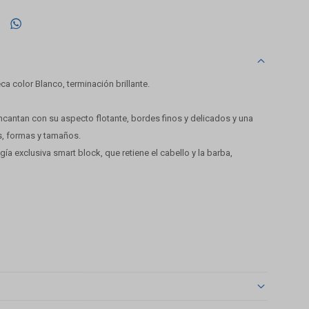

 color Blanco, terminación brillante.
ncantan con su aspecto flotante, bordes finos y delicados y una
s, formas y tamaños.
ía exclusiva smart block, que retiene el cabello y la barba,