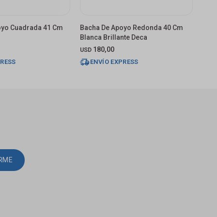
oyo Cuadrada 41 Cm
Bacha De Apoyo Redonda 40 Cm
Bac
Blanca Brillante Deca
Marr
180,00
USD
USD
PRESS
ENVÍO EXPRESS
E
IRME