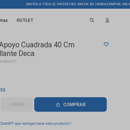
ENVÍOS A TODO EL PAÍS
RETIRO GRATIS EN TIENDA
COMPRÁ ONLINE HA
ntas
OUTLET
 Apoyo Cuadrada 40 Cm
llante Deca
11040VO17
ESS
COMPRAR
UNIDAD
 ChatGPT que ventajas tiene este producto?