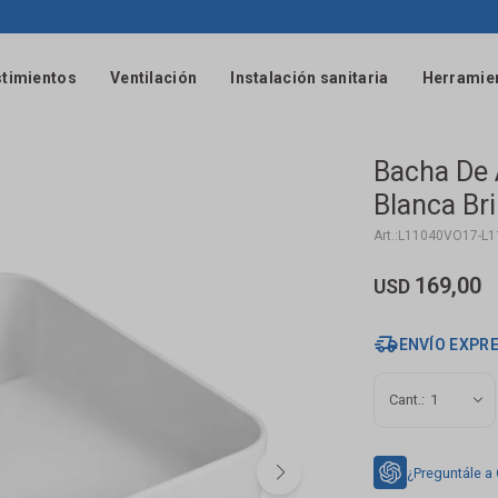
timientos
Ventilación
Instalación sanitaria
Herramie
Bacha De
Blanca Bri
L11040VO17-L
169,00
USD
ENVÍO EXPR
1
¿Preguntále a