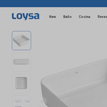
New
Baño
Cocina
Reves