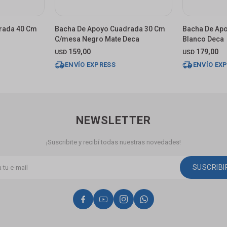
rada 40 Cm
Bacha De Apoyo Cuadrada 30 Cm
Bacha De Ap
C/mesa Negro Mate Deca
Blanco Deca
159,00
179,00
USD
USD
ENVÍO EXPRESS
ENVÍO EX
NEWSLETTER
¡Suscribite y recibí todas nuestras novedades!
SUSCRIB



