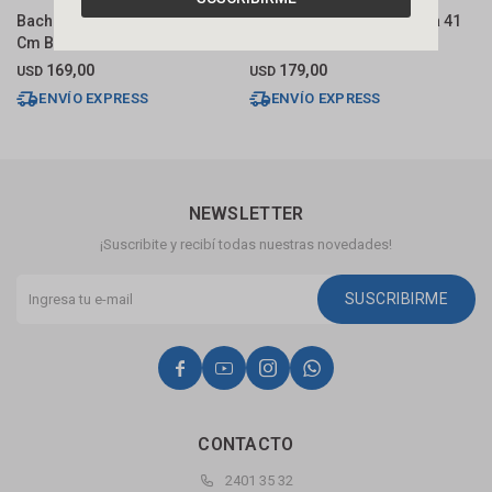
Bacha De Apoyo Cuadrada 40
Bacha De Apoyo Cuadrada 41
B
Cm Blanca Brillante Deca
Cm Blanco Deca
C
169,00
179,00
USD
USD
U
ENVÍO EXPRESS
ENVÍO EXPRESS
NEWSLETTER
¡Suscribite y recibí todas nuestras novedades!
SUSCRIBIRME




CONTACTO
2401 35 32