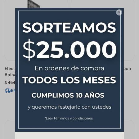

Electrodos 6013 3.25mm -
Hidrolavadora 1400w Carbon
Bolsa 2kg
70s
464
90,00
$
USD
ENVÍO EXPRESS
ENVÍO EXPRESS